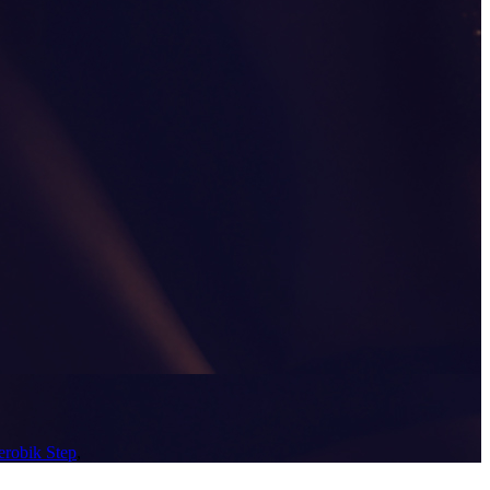
erobik Step
,