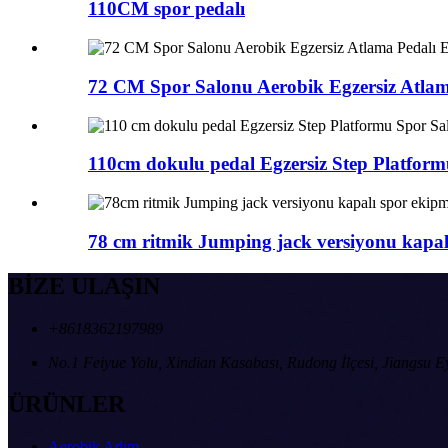
110CM spor pedalı
72 CM Spor Salonu Aerobik Egzersiz Atlama
110cm dokulu pedal Egzersiz Step Platformu
78 cm ritmik Jumping jack versiyonu kapalı
BİZE ULAŞIN
+8618362197989
No.1 Feiyue Yolu, Xindian Kasabası, Rudong İlçesi, Jiangsu Ey
ÜRÜNLER
Aerobik Adım