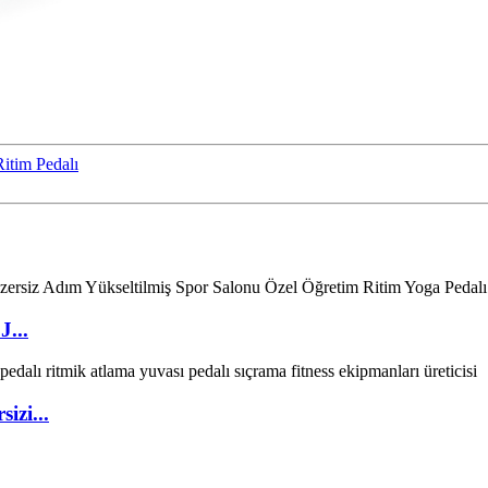
itim Pedalı
...
izi...