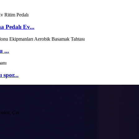
 Pedalı Ev...
 ...
 spor...
aleti, Çin