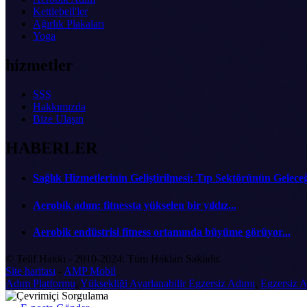
Kettlebell'ler
Ağırlık Plakaları
Yoga
hizmetler
SSS
Hakkımızda
Bize Ulaşın
HABERLER
Sağlık Hizmetlerinin Geliştirilmesi: Tıp Sektörünün Gelece
Aerobik adım: fitnessta yükselen bir yıldız...
Aerobik endüstrisi fitness ortamında büyüme görüyor...
© Telif Hakkı - 2010-2024: Tüm Hakları Saklıdır.
Site haritası
-
AMP Mobil
Adım Platformu
,
Yüksekliği Ayarlanabilir Egzersiz Adımı
,
Egzersiz 